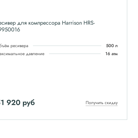
есивер для компрессора Harrison HRS-
9950016
бъём ресивера
500 л
аксимальное давление
16 атм
51 920
руб
Получить скидку