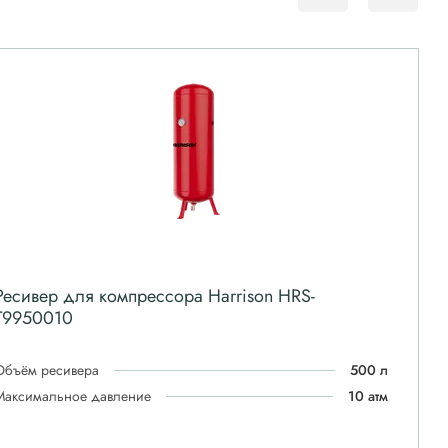
Ресивер для компрессора Harrison HRS-
T9950010
Объём ресивера
500 л
Максимальное давление
10 атм