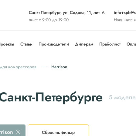
Санкт-Петербург, ул. Седова, 11, лит. А
info+spb@st
пн-пт с 9:00 до 19:00
Напишите 
роекты
Статьи
Производители
Дилерам
Прайс-лист
Опла
для компрессоров
Harrison
 Санкт-Петербурге
5 моделе
rison
Сбросить фильтр