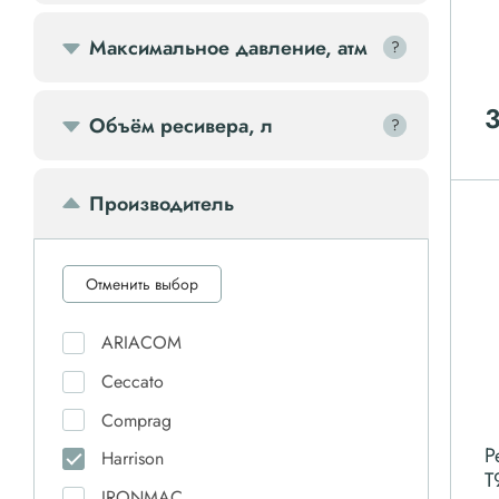
Передвижной компрессор
Максимальное давление, атм
?
?
Компрессорное оборудование
Объём ресивера, л
?
?
Компрессоры доп.
Производитель
Осветительные мачты
Осушители
Отменить выбор
ARIACOM
Ресиверы
Ceccato
Comprag
Фильтры
Р
Harrison
T
IRONMAC