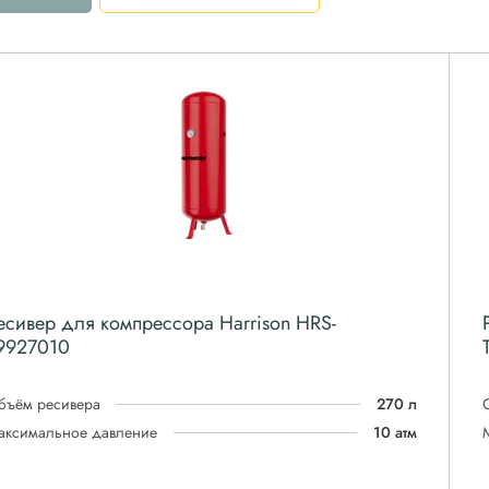
есивер для компрессора Harrison HRS-
9927010
бъём ресивера
270 л
аксимальное давление
10 атм