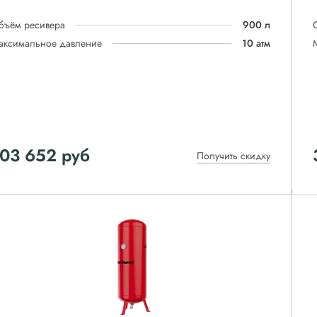
бъём ресивера
900 л
аксимальное давление
10 атм
103 652
руб
Получить скидку