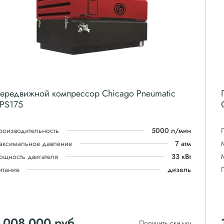
ередвижной компрессор Chicago Pneumatic
PS175
роизводительность
5000 л/мин
аксимальное давление
7 атм
ощность двигателя
33 кВт
итание
дизель
 008 000
руб
Получить скидку