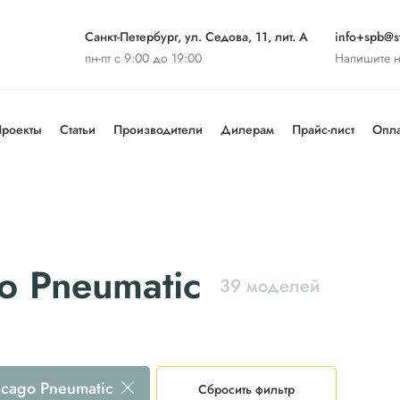
Санкт-Петербург, ул. Седова, 11, лит. А
info+spb@st
пн-пт с 9:00 до 19:00
Напишите 
роекты
Статьи
Производители
Дилерам
Прайс-лист
Опла
o Pneumatic
39 моделей
icago Pneumatic
Сбросить фильтр