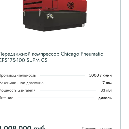
Передвижной компрессор Chicago Pneumatic
CPS175-100 SUPM CS
Производительность
5000 л/мин
Максимальное давление
7 атм
Мощность двигателя
33 кВт
Питание
дизель
1 008 000
руб
Получить скидку