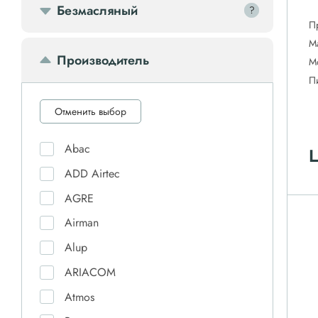
Безмасляный
?
?
П
М
Производитель
М
П
Отменить выбор
Abac
Ц
ADD Airtec
AGRE
Airman
Alup
ARIACOM
Atmos