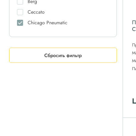
Berg
Ceccato
П
Chicago Pneumatic
C
Comaro
Comprag
П
М
CrossAir
Сбросить фильтр
М
Dali
П
DAS
Doosan
Ekomak
Ц
ET-Compressors
Fiac
Fini