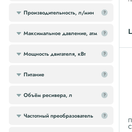
П
Передвижной компрессор
Производительность, л/мин
?
?
Компрессорное оборудование
Ц
Максимальное давление, атм
?
?
Компрессоры доп.
Мощность двигателя, кВт
?
?
Осветительные мачты
Питание
?
?
Осушители
Ресиверы
Объём ресивера, л
?
?
Фильтры
Частотный преобразователь
?
?
П
C