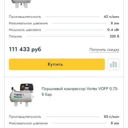
Производительность
42 л/мин
Максимальное давление
8 атм
Мощность двигателя
0.4 кВт
Питание
220 В
111 433
руб
Получить скидку
Купить
Поршневой компрессор Vortex VOFP 0.75-
8 бар
Производительность
85 л/мин
Максимальное давление
8 атм