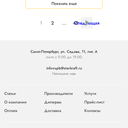
Показать еще
1
2
...
48
Следующая
Санкт-Петербург, ул. Седова, 11, лит. А
пн-пт с 9:00 до 19:00
info+spb@starkraft.ru
Напишите нам
Статьи
Производители
Услуги
О компании
Дилерам
Прайс-лист
Оплата
Доставка
Контакты