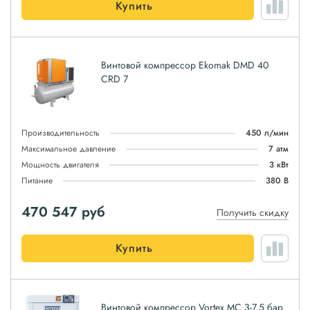
Купить
Винтовой компрессор Ekomak DMD 40
CRD 7
Производительность
450 л/мин
Максимальное давление
7 атм
Мощность двигателя
3 кВт
Питание
380 В
470 547
руб
Получить скидку
Купить
Винтовой компрессор Vortex MC 3-7.5 бар