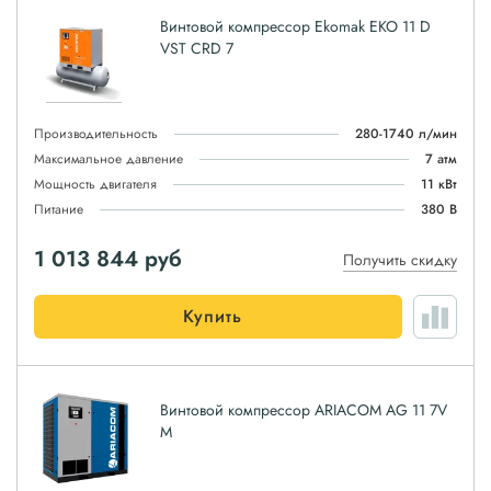
Винтовой компрессор Ekomak EKO 11 D
VST CRD 7
Производительность
280-1740 л/мин
Максимальное давление
7 атм
Мощность двигателя
11 кВт
Питание
380 В
1 013 844
руб
Получить скидку
Купить
Винтовой компрессор ARIACOM AG 11 7V
M