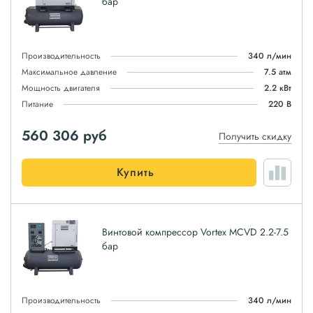
бар
Производительность
340 л/мин
Максимальное давление
7.5 атм
Мощность двигателя
2.2 кВт
Питание
220 В
560 306
руб
Получить скидку
Купить
Винтовой компрессор Vortex MCVD 2.2-7.5
бар
Производительность
340 л/мин