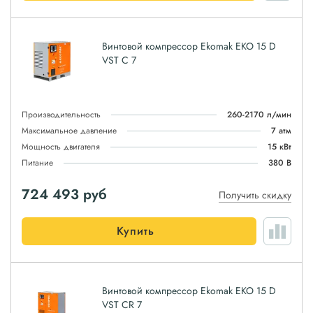
Винтовой компрессор Ekomak EKO 15 D
VST C 7
Производительность
260-2170 л/мин
Максимальное давление
7 атм
Мощность двигателя
15 кВт
Питание
380 В
724 493
руб
Получить скидку
Купить
Винтовой компрессор Ekomak EKO 15 D
VST CR 7