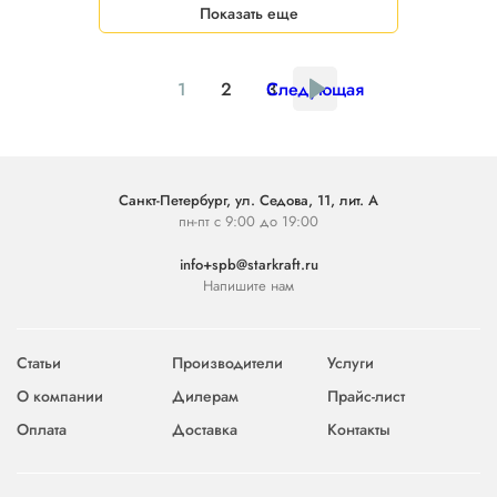
Показать еще
1
2
3
Следующая
Санкт-Петербург, ул. Седова, 11, лит. А
пн-пт с 9:00 до 19:00
info+spb@starkraft.ru
Напишите нам
Статьи
Производители
Услуги
О компании
Дилерам
Прайс-лист
Оплата
Доставка
Контакты