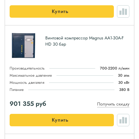
Купить
Винтовой компрессор Magnus АА1-30A-F
HD 30 бар
Производительность
700-2200 л/мин
Максимальное давление
30 атм
Мощность двигателя
30 кВт
Питание
380 В
901 355
руб
Получить скидку
Купить