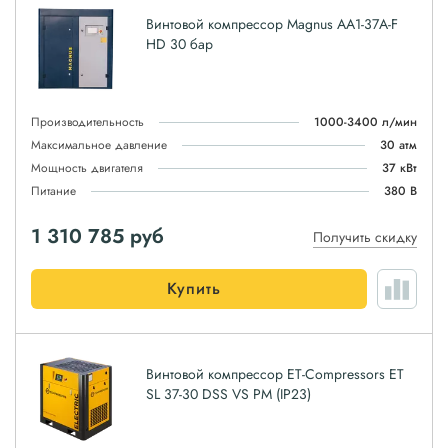
Винтовой компрессор Magnus АА1-37A-F
HD 30 бар
Производительность
1000-3400 л/мин
Максимальное давление
30 атм
Мощность двигателя
37 кВт
Питание
380 В
1 310 785
руб
Получить скидку
Купить
Винтовой компрессор ET-Compressors ET
SL 37-30 DSS VS PM (IP23)