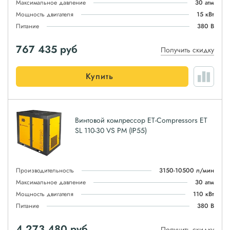
Максимальное давление
30 атм
Мощность двигателя
15 кВт
Питание
380 В
767 435
руб
Получить скидку
Купить
Винтовой компрессор ET-Compressors ET
SL 110-30 VS PM (IP55)
Производительность
3150-10500 л/мин
Максимальное давление
30 атм
Мощность двигателя
110 кВт
Питание
380 В
4 273 480
руб
Получить скидку