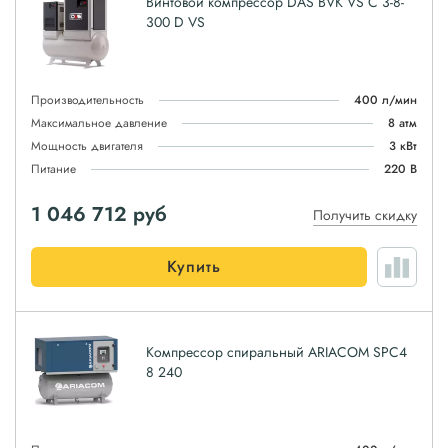
Винтовой компрессор DAS BVK VS C 3-8-
300 D VS
Производительность
400 л/мин
Максимальное давление
8 атм
Мощность двигателя
3 кВт
Питание
220 В
1 046 712
руб
Получить скидку
Купить
Компрессор спиральный ARIACOM SPC4
8 240