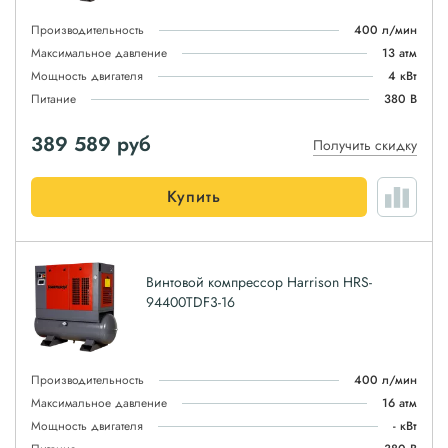
Производительность
400 л/мин
Максимальное давление
13 атм
Мощность двигателя
4 кВт
Питание
380 В
389 589
руб
Получить скидку
Купить
Винтовой компрессор Harrison HRS-
94400TDF3-16
Производительность
400 л/мин
Максимальное давление
16 атм
Мощность двигателя
- кВт