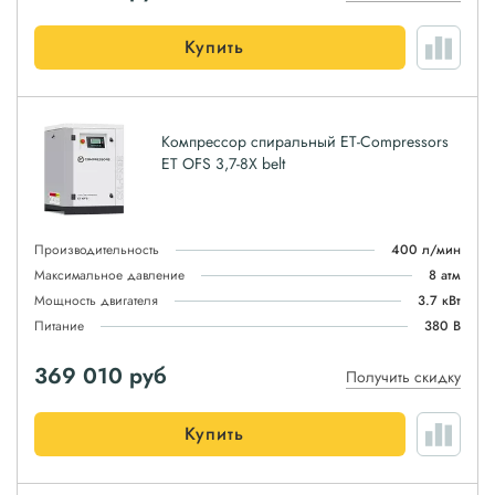
Купить
Компрессор спиральный ET-Compressors
ET OFS 3,7-8X belt
Производительность
400 л/мин
Максимальное давление
8 атм
Мощность двигателя
3.7 кВт
Питание
380 В
369 010
руб
Получить скидку
Купить