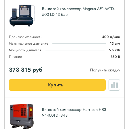
Винтовой компрессор Magnus АЕ1-6ATD-
500 LD 13 бар
Производительность
400 л/мин
Максимальное давление
13 атм
Мощность двигателя
5.5 кВт
Питание
380 В
378 815
руб
Получить скидку
Купить
Винтовой компрессор Harrison HRS-
94400TDF3-13