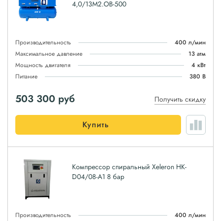
4,0/13М2.ОВ-500
Производительность
400 л/мин
Максимальное давление
13 атм
Мощность двигателя
4 кВт
Питание
380 В
503 300
руб
Получить скидку
Купить
Компрессор спиральный Xeleron HK-
D04/08-A1 8 бар
Производительность
400 л/мин