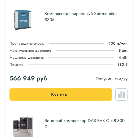
Компрессор спиральный Spitzenreiter
SS05
Производительность
400 л/мин
Максимальное давление
8 атм
Мощность двигателя
4 кВт
Питание
380 В
566 949
руб
Получить скидку
Купить
Винтовой компрессор DAS BVK C 4-8-300
D