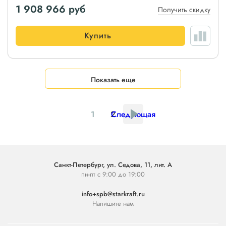
1 908 966
руб
Получить скидку
Купить
Показать еще
1
2
Следующая
Санкт-Петербург, ул. Седова, 11, лит. А
пн-пт с 9:00 до 19:00
info+spb@starkraft.ru
Напишите нам